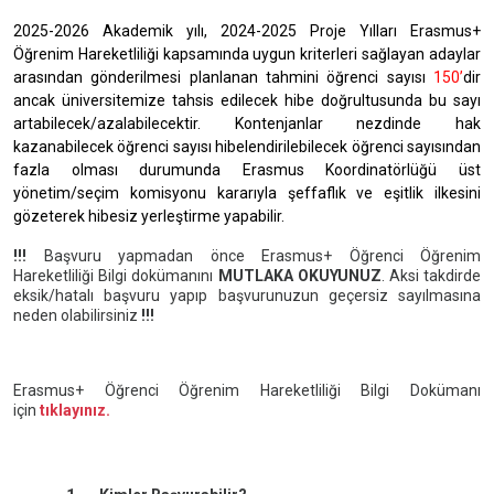
2025-2026 Akademik yılı, 2024-2025 Proje Yılları Erasmus+
Öğrenim Hareketliliği kapsamında uygun kriterleri sağlayan adaylar
arasından gönderilmesi planlanan tahmini öğrenci sayısı
150’
dir
ancak üniversitemize tahsis edilecek hibe doğrultusunda bu sayı
artabilecek/azalabilecektir. Kontenjanlar nezdinde hak
kazanabilecek öğrenci sayısı hibelendirilebilecek öğrenci sayısından
fazla olması durumunda Erasmus Koordinatörlüğü üst
yönetim/seçim komisyonu kararıyla şeffaflık ve eşitlik ilkesini
gözeterek hibesiz yerleştirme yapabilir.
!!!
Başvuru yapmadan önce Erasmus+ Öğrenci Öğrenim
Hareketliliği Bilgi dokümanını
MUTLAKA OKUYUNUZ
.
Aksi takdirde
eksik/hatalı başvuru yapıp başvurunuzun geçersiz sayılmasına
neden olabilirsiniz
!!!
Erasmus+ Öğrenci Öğrenim Hareketliliği Bilgi Dokümanı
için
tıklayınız.