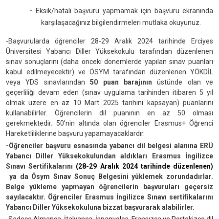
-
Eksik/hatalı başvuru yapmamak için başvuru ekranında
karşılaşacağınız
bilgilendirmeleri mutlaka okuyunuz.
-Başvurularda öğrenciler 28-29 Aralık 2024 tarihinde Erciyes
Üniversitesi Yabancı Diller Yüksekokulu tarafından düzenlenen
sınav sonuçlarını (daha önceki dönemlerde yapılan sınav puanları
kabul edilmeyecektir) ve
ÖSYM tarafından düzenlenen YÖKDİL
veya YDS sınavlarından
50 puan barajının
üstünde olan ve
geçerliliği devam eden (sınav uygulama tarihinden itibaren 5 yıl
olmak üzere en az 10 Mart 2025 tarihini kapsayan) puanlarını
kullanabilirler. Öğrencilerin dil puanının en az 50 olması
gerekmektedir; 50’nin altında olan öğrenciler Erasmus+ Öğrenci
Hareketliliklerine başvuru yapamayacaklardır.
-Öğrenciler başvuru esnasında yabancı dil belgesi alanına ERÜ
Yabancı Diller Yüksekokulundan aldıkları Erasmus İngilizce
Sınavı Sertifikalarını
(
28-29 Aralık 2024 tarihinde düzenlenen)
ya da Ösym Sınav Sonuç Belgesini yüklemek zorundadırlar.
Belge yükleme yapmayan öğrencilerin başvuruları geçersiz
sayılacaktır. Öğrenciler Erasmus İngilizce Sınavı sertifikalarını
Yabancı Diller Yüksekokuluna bizzat başvurarak alabilirler.