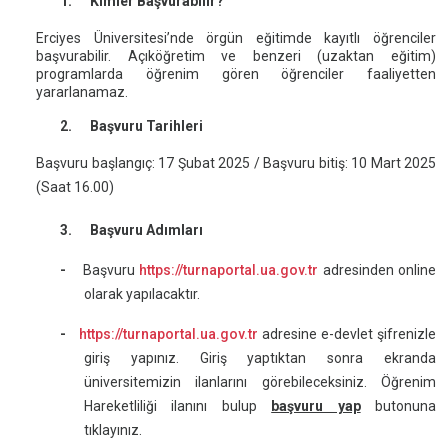
1. Kimler Başvurabilir?
Erciyes Üniversitesi’nde örgün eğitimde kayıtlı öğrenciler
başvurabilir. Açıköğretim ve benzeri (uzaktan eğitim)
programlarda öğrenim gören öğrenciler faaliyetten
yararlanamaz.
2. Başvuru Tarihleri
Başvuru başlangıç: 17 Şubat 2025 / Başvuru bitiş: 10 Mart 2025
(Saat 16.00)
3. Başvuru Adımları
-
Başvuru
https://turnaportal.ua.gov.tr
adresinden online
olarak yapılacaktır.
-
https://turnaportal.ua.gov.tr
adresine e-devlet şifrenizle
giriş yapınız. Giriş yaptıktan sonra ekranda
üniversitemizin ilanlarını görebileceksiniz. Öğrenim
Hareketliliği ilanını bulup
başvuru yap
butonuna
tıklayınız.