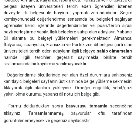
-Sadece Almanca, İtalyanca, İspanyolca, Fransızca ve Portekizce dil
belgesi isteyen üniversiteleri tercih eden öğrenciler, istenen
düzeyde dil belgesi ile başvuru yapmak zorundadırlar. Seçim
komisyonundaki değerlendirme esnasında bu belgeleri sağlayan
öğrenciler kendi içlerinde değerlendirilirler ve puan/tercih sırası
bazlı yerleştirme yapılır. İlgili belgelere sahip olan adayların Yabancı
Dil alanına bu belgeyi yüklemeleri gerekmektedir. Almanca,
İtalyanca, İspanyolca, Fransızca ve Portekizce dil belgesi şartı olan
üniversiteleri tercih eden adayların ilgili belgeye
sahip olmamaları
halinde ilgili tercihleri geçersiz sayılmakla birlikte tercih
sıralamasında bir kaydırma yapılmayacaktır.
-
Değerlendirme ölçütlerinde yer alan özel durumlara sahipseniz
kanıtlayıcı belgeleri sayfanın üst kısmında belge yükleme sekmesini
tıklayarak ilgili alanlara yükleyiniz. Örneğin
engellilik, şehit/gazi
yakını olma durumu, yabancı dil notu için belge gibi.
-
Formu doldurduktan sonra
başvuruyu tamamla
seçeneğine
tıklayınız.
Tamamlanmamış
başvurular ofis tarafından
görüntülenemeyecek ve geçersiz sayılacaktır.