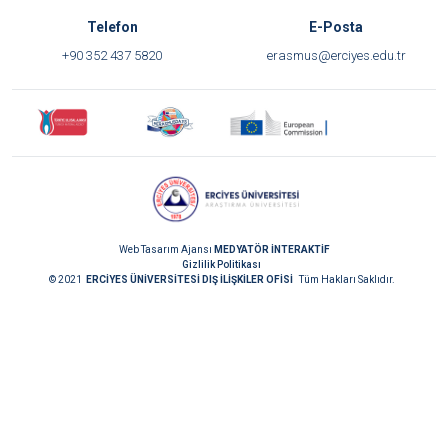
Telefon
E-Posta
+90 352 437 5820
erasmus@erciyes.edu.tr
Web Tasarım Ajansı
MEDYATÖR İNTERAKTİF
Gizlilik Politikası
© 2021
ERCİYES ÜNİVERSİTESİ DIŞ İLİŞKİLER OFİSİ
Tüm Hakları Saklıdır.