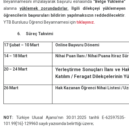
Beyannamesini imzalayarak başvuru esnasında
“Belge Yükleme”
alanına
yüklemek zorundadırlar.
İlgili dilekçeyi yüklemeyen
öğrencilerin başvuruları bildirim yapılmaksızın reddedilecektir
.
YTB Burslusu Öğrenci Beyannamesi için
tıklayınız.
6. Süreç Takvimi
17 Şubat – 10 Mart
Online
Başvuru
Dönemi
14 – 18 Mart
Nihai
Puan
İlanı / Nihai
Puana
İtiraz
Sür
20 – 24 Mart
Yerleştirme
Sonuçları
İlanı ve H
Katılım
/
Feragat Dilekçelerinin Y
26 Mart
Hak Kazanan Öğrenci Nihai
Listesi
/
Uz
NOT:
Türkiye Ulusal Ajansı’nın 30.01.2025 tarihli E-62597535-
101.99[16]-129960 sayılı yazısında belirttiği üzere;