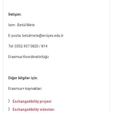
İletişim:
İsim : Betül Mete
E-posta: betulmete@erciyes.edu.tr
Tel: 0352 437 5820 / 814
Erasmus Koordinatörlüğü
Diğer bilgiler için:
Erasmus+ kaynakları:
ExchangeAbility projesi
ExchangeAbility videoları