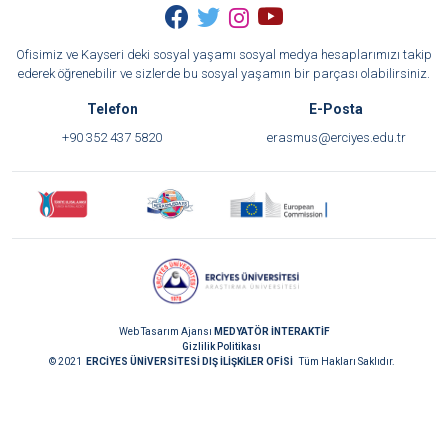
Ofisimiz ve Kayseri deki sosyal yaşamı sosyal medya hesaplarımızı takip
ederek öğrenebilir ve sizlerde bu sosyal yaşamın bir parçası olabilirsiniz.
Telefon
E-Posta
+90 352 437 5820
erasmus@erciyes.edu.tr
Web Tasarım Ajansı
MEDYATÖR İNTERAKTİF
Gizlilik Politikası
© 2021
ERCİYES ÜNİVERSİTESİ DIŞ İLİŞKİLER OFİSİ
Tüm Hakları Saklıdır.