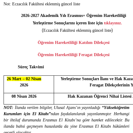
Not: Eczacılık Fakültesi eklenmiş güncel liste
2026-2027 Akademik Yılı Erasmus+ Öğrenim Hareketliliği
Yerleştirme Sonuçlarını içeren liste için
tıklayınız.
(
)
Eczacılık Fakültesi eklenmiş güncel liste
Öğrenim Hareketliliği Katılım Dilekçesi
Öğrenim Hareketliliği Feragat Dilekçesi
Süreç Takvimi
26 Mart – 02 Nisan
Yerleştirme
Sonuçları
İlanı ve Hak Kaza
2026
Feragat Dilekçelerinin 
08 Nisan 2026
Hak Kazanan Öğrenci Nihai
Listesi
NOT:
İlanda verilen bilgiler, Ulusal Ajans’ın yayınladığı
“Yükseköğretim
Kurumları için El Kitabı”
ndan faydalanılarak yayınlanmıştır. Herhangi
bir ihtilaf durumunda Erasmus El Kitabı’na göre hareket edilecektir. Bu
ilanda bahsi geçmeyen hususlarda da yine Erasmus El Kitabı hükümleri
geçerli olacaktır.