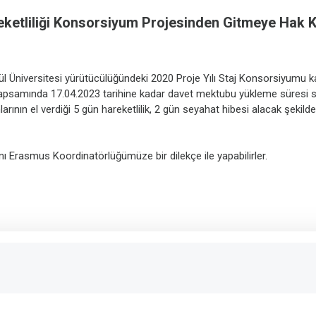
ketliliği Konsorsiyum Projesinden Gitmeye Hak K
 Gül Üniversitesi yürütücülüğündeki 2020 Proje Yılı Staj Konsorsiyu
n kapsamında 17.04.2023 tarihine kadar davet mektubu yükleme süresi s
rının el verdiği 5 gün hareketlilik, 2 gün seyahat hibesi alacak şekilde
ını Erasmus Koordinatörlüğümüze bir dilekçe ile yapabilirler.