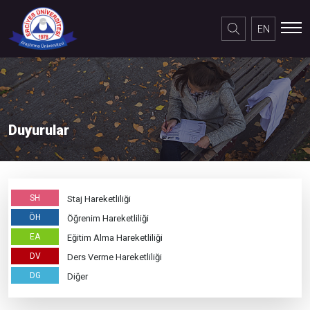
×
EN
Duyurular
SH
Staj Hareketliliği
ÖH
Öğrenim Hareketliliği
EA
Eğitim Alma Hareketliliği
DV
Ders Verme Hareketliliği
DG
Diğer