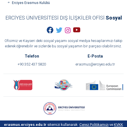
Erciyes Erasmus Kulübü
ERCİYES ÜNİVERSİTESİ DIŞ İLİŞKİLER OFİSİ
Sosyal
Ofisimiz ve Kayseri deki sosyal yaşamı sosyal medya hesaplarımızı takip
ederek öğrenebilir ve sizlerde bu sosyal yaşamın bir parçası olabilirsiniz.
Telefon
E-Posta
+90 352 437 5820
erasmus@erciyes.edu.tr
Web Tasarım Ajansı
MEDYATÖR İNTERAKTİF
erasmus.erciyes.edu.tr
sitemizi kullanarak
Çerez Politikamızı
ve
KVKK
Gizlilik Politikası